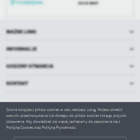
SESJE RADY
WAŻNE LINKI
INFORMACJE
GODZINY OTWARCIA
KONTAKT
Strona korzysta z plików cookies w celu realizacji usług. Możesz określić
warunki przechowywania lub dostępu do plików cookies klikając przycisk
Ustawienia. Aby dowiedzieć się więcej zachęcamy do zapoznania się z
Odwiedzin: 71222
Polityką Cookies oraz Polityką Prywatności.
Online: 9