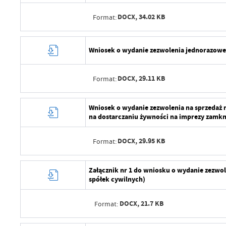
DOCX,
34.02 KB
Format:
Data wytworzenia
Wniosek o wydanie zezwolenia jednorazowe
Wytworzył
DOCX,
29.11 KB
Format:
Data opublikowania
Opublikował
Data wytworzenia
Wniosek o wydanie zezwolenia na sprzedaż 
na dostarczaniu żywności na imprezy zamkn
Data ostatniej aktualizacji
Wytworzył
Ostatnio zaktualizował
DOCX,
29.95 KB
Format:
Data opublikowania
Opublikował
Data wytworzenia
Załącznik nr 1 do wniosku o wydanie zezwo
spółek cywilnych)
Data ostatniej aktualizacji
Wytworzył
Ostatnio zaktualizował
DOCX,
21.7 KB
Format:
Data opublikowania
Opublikował