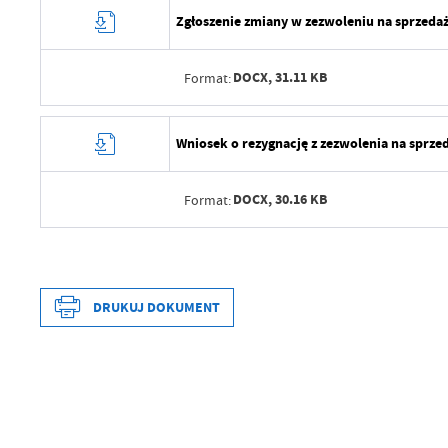
Data wytworzenia
Zgłoszenie zmiany w zezwoleniu na sprzed
Data ostatniej aktualizacji
Wytworzył
Ostatnio zaktualizował
DOCX,
31.11 KB
Format:
Data opublikowania
Opublikował
Data wytworzenia
Wniosek o rezygnację z zezwolenia na sprz
Data ostatniej aktualizacji
Wytworzył
Ostatnio zaktualizował
DOCX,
30.16 KB
Format:
Data opublikowania
Opublikował
Data wytworzenia
Data ostatniej aktualizacji
Wytworzył
DRUKUJ DOKUMENT
Ostatnio zaktualizował
Data opublikowania
Opublikował
Data wytworzenia
Data ostatniej aktualizacji
Wytworzył
Ostatnio zaktualizował