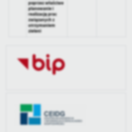
poprzez właściwe
planowanie i
realizację prac
związanych z
utrzymaniem
zieleni
BIP ARCHIWUM