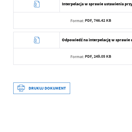
Interpelacja w sprawie ustawienia pr
PDF,
746.42 KB
Format:
Data wytworzenia
Odpowiedź na interpelację w sprawie
Wytworzył
PDF,
249.05 KB
Format:
Data opublikowania
Opublikował
Data wytworzenia
Data ostatniej aktualizacji
Wytworzył
DRUKUJ DOKUMENT
Ostatnio zaktualizował
Data opublikowania
Opublikował
Data wytworzenia
Data ostatniej aktualizacji
Wytworzył
Ostatnio zaktualizował