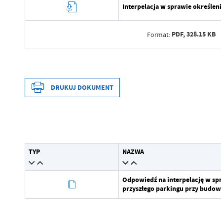
Interpelacja w sprawie określen
PDF,
328.15 KB
Format:
Data wytworzenia
Wytworzył
DRUKUJ DOKUMENT
Data opublikowania
Opublikował
Data wytworzenia
Data ostatniej aktualizacji
Wytworzył
TYP
NAZWA
Ostatnio zaktualizował
Data opublikowania
Odpowiedź na interpelację w spr
Opublikował
przyszłego parkingu przy budo
Data ostatniej aktualizacji
Ostatnio zaktualizował