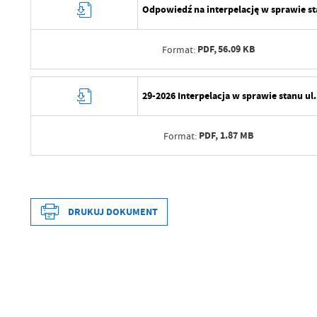
Odpowiedź na interpelację w sprawie sta
PDF,
56.09 KB
Format:
Data wytworzenia
29-2026 Interpelacja w sprawie stanu ul.
Wytworzył
PDF,
1.87 MB
Format:
Data opublikowania
Opublikował
Data wytworzenia
Data ostatniej aktualizacji
Wytworzył
DRUKUJ DOKUMENT
Ostatnio zaktualizował
Data opublikowania
Opublikował
Data wytworzenia
Data ostatniej aktualizacji
Wytworzył
Ostatnio zaktualizował