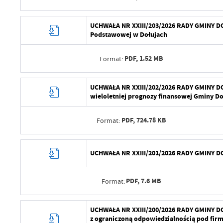
Opublikował
Data wytworzenia
UCHWAŁA NR XXIII/203/2026 RADY GMINY DOBR
Podstawowej w Dołujach
Data ostatniej aktualizacji
Wytworzył
Ostatnio zaktualizował
PDF,
1.52 MB
Format:
Data opublikowania
Opublikował
Data wytworzenia
UCHWAŁA NR XXIII/202/2026 RADY GMINY DOB
wieloletniej prognozy finansowej Gminy Dob
Data ostatniej aktualizacji
Wytworzył
Ostatnio zaktualizował
PDF,
724.78 KB
Format:
Data opublikowania
Opublikował
Data wytworzenia
UCHWAŁA NR XXIII/201/2026 RADY GMINY DOBR
Data ostatniej aktualizacji
Wytworzył
Ostatnio zaktualizował
PDF,
7.6 MB
Format:
Data opublikowania
Opublikował
Data wytworzenia
UCHWAŁA NR XXIII/200/2026 RADY GMINY DOB
z ograniczoną odpowiedzialnością pod fir
Data ostatniej aktualizacji