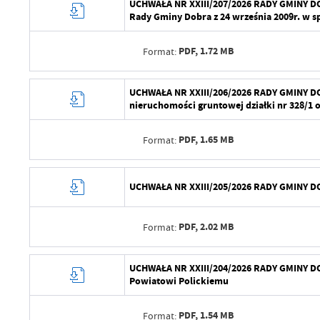
UCHWAŁA NR XXIII/207/2026 RADY GMINY DOB
Rady Gminy Dobra z 24 września 2009r. w 
PDF,
1.72 MB
Format:
Data wytworzenia
UCHWAŁA NR XXIII/206/2026 RADY GMINY DOB
nieruchomości gruntowej działki nr 328/1 
Wytworzył
PDF,
1.65 MB
Format:
Data opublikowania
Opublikował
Data wytworzenia
UCHWAŁA NR XXIII/205/2026 RADY GMINY DOB
Data ostatniej aktualizacji
Wytworzył
Ostatnio zaktualizował
PDF,
2.02 MB
Format:
Data opublikowania
Opublikował
Data wytworzenia
UCHWAŁA NR XXIII/204/2026 RADY GMINY DOB
Powiatowi Polickiemu
Data ostatniej aktualizacji
Wytworzył
Ostatnio zaktualizował
PDF,
1.54 MB
Format:
Data opublikowania