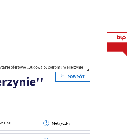
ytanie ofertowe ,,Budowa bulodromu w Mierzynie''
rzynie''
POWRÓT
.21 KB
Metryczka
2026-04-08 09:37:27