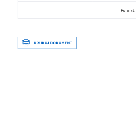
Format:
Data wytworzenia
Wytworzył
DRUKUJ DOKUMENT
Data opublikowania
Opublikował
Data wytworzenia
Data ostatniej aktualizacji
Wytworzył
Ostatnio zaktualizował
Data opublikowania
Opublikował
Data ostatniej aktualizacji
Ostatnio zaktualizował