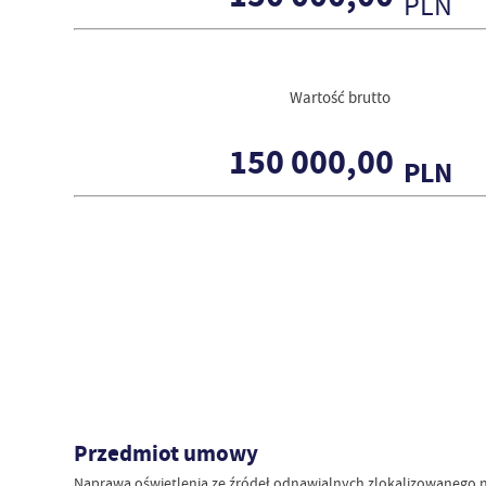
PLN
Wartość brutto
150 000,00
PLN
Przedmiot umowy
Naprawa oświetlenia ze źródeł odnawialnych zlokalizowanego n