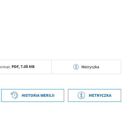
PDF,
7.08 MB
ormat:
Metryczka
tworzenia
2026-05-05 14:45:07
ył
Karolina Zacharska
HISTORIA WERSJI
METRYCZKA
ublikowania
2026-05-05 14:45:38
tworzenia
2026-05-05 14:42:32
ował
Grzegorz Łękowski
ył
Karolina Zacharska
tniej aktualizacji
2026-05-05 12:45:39
ublikowania
2026-05-05 14:45:02