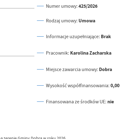
425/2026
Numer umowy:
Umowa
Rodzaj umowy:
Brak
Informacje uzupełniające:
Karolina Zacharska
Pracownik:
Dobra
Miejsce zawarcia umowy:
0,00
Wysokość współfinansowania:
nie
Finansowana ze środków UE:
a terenie Gminy Dobra w roku 2026.