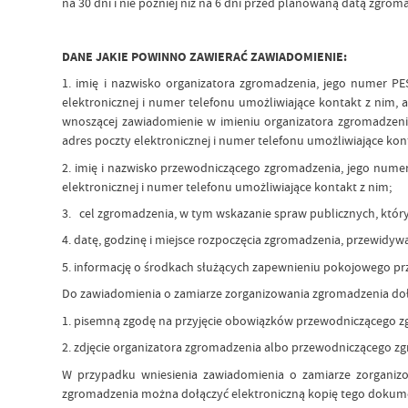
na 30 dni i nie później niż na 6 dni przed planowaną datą zgrom
DANE JAKIE POWINNO ZAWIERAĆ ZAWIADOMIENIE:
1. imię i nazwisko organizatora zgromadzenia, jego numer P
elektronicznej i numer telefonu umożliwiające kontakt z nim, 
wnoszącej zawiadomienie w imieniu organizatora zgromadzeni
adres poczty elektronicznej i numer telefonu umożliwiające kont
2. imię i nazwisko przewodniczącego zgromadzenia, jego nume
elektronicznej i numer telefonu umożliwiające kontakt z nim;
3. cel zgromadzenia, w tym wskazanie spraw publicznych, któ
4. datę, godzinę i miejsce rozpoczęcia zgromadzenia, przewidy
5. informację o środkach służących zapewnieniu pokojowego prz
Do zawiadomienia o zamiarze zorganizowania zgromadzenia dołą
1. pisemną zgodę na przyjęcie obowiązków przewodniczącego z
2. zdjęcie organizatora zgromadzenia albo przewodniczącego z
W przypadku wniesienia zawiadomienia o zamiarze zorganiz
zgromadzenia można dołączyć elektroniczną kopię tego dokum