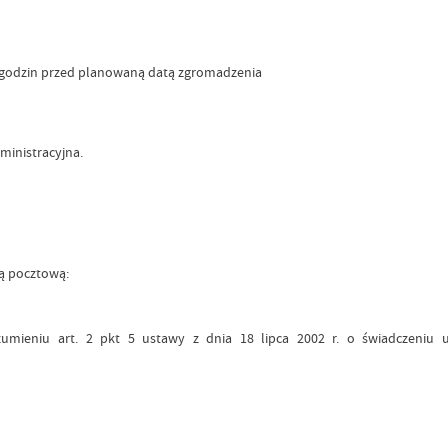
96 godzin przed planowaną datą zgromadzenia
ministracyjna.
gą pocztową:
mieniu art. 2 pkt 5 ustawy z dnia 18 lipca 2002 r. o świadczeniu us