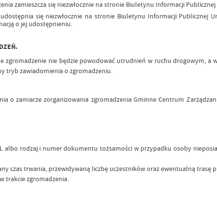
enia zamieszcza się niezwłocznie na stronie Biuletynu Informacji Publiczne
 udostępnia się niezwłocznie na stronie Biuletynu Informacji Publicznej
acją o jej udostępnieniu.
DZEŃ.
e zgromadzenie nie będzie powodować utrudnień w ruchu drogowym, a w s
ny tryb zawiadomienia o zgromadzeniu.
ia o zamiarze zorganizowania zgromadzenia Gminne Centrum Zarządzania Kr
EL albo rodzaj i numer dokumentu tożsamości w przypadku osoby nieposiad
wany czas trwania, przewidywaną liczbę uczestników oraz ewentualną trasę 
 w trakcie zgromadzenia.