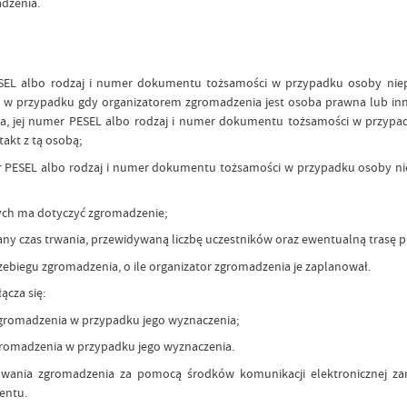
adzenia.
ESEL albo rodzaj i numer dokumentu tożsamości w przypadku osoby niep
a w przypadku gdy organizatorem zgromadzenia jest osoba prawna lub inna 
a, jej numer PESEL albo rodzaj i numer dokumentu tożsamości w przypad
akt z tą osobą;
r PESEL albo rodzaj i numer dokumentu tożsamości w przypadku osoby nie
rych ma dotyczyć zgromadzenie;
wany czas trwania, przewidywaną liczbę uczestników oraz ewentualną trasę 
ebiegu zgromadzenia, o ile organizator zgromadzenia je zaplanował.
cza się:
gromadzenia w przypadku jego wyznaczenia;
gromadzenia w przypadku jego wyznaczenia.
owania zgromadzenia za pomocą środków komunikacji elektronicznej za
entu.