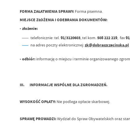
FORMA ZAŁATWIENIA SPRAWY:
Forma pisemna.
MIEJSCE ZŁOŻENIA I ODEBRANIA DOKUMENTÓW:
- złożenie:
telefonicznie: tel.
91/3120603
, tel kom.
508 222 219
, fax
91
na adres poczty elektronicznej:
zk@dobraszczecinska.pl
- odbiór:
informację o miejscu i terminie organizowanego zgrom
III. INFORMACJE WSPÓLNE DLA ZGROMADZEŃ.
WYSOKOŚĆ OPŁATY:
Nie podlega opłacie skarbowej.
SPRAWĘ PROWADZI:
Wydział do Spraw Obywatelskich oraz st