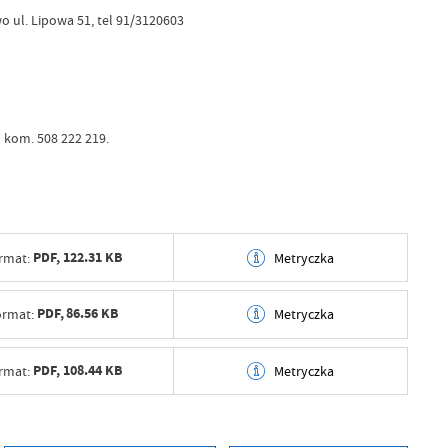
 ul. Lipowa 51, tel 91/3120603
 kom. 508 222 219.
PDF,
122.31 KB
rmat:
Metryczka
tworzenia
2026-03-31 08:48:10
PDF,
86.56 KB
ormat:
Metryczka
ył
tworzenia
2026-03-31 08:48:10
PDF,
108.44 KB
rmat:
Metryczka
ublikowania
ył
tworzenia
2026-03-31 08:48:10
ował
ublikowania