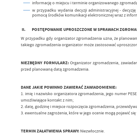
informację o miejscu i terminie organizowanego zgromadz
w przypadku wydania decyzji administracyjnej - decyzję
pomocą środków komunikacji elektronicznej wraz z inform
II. POSTĘPOWANIE UPROSZCZONE W SPRAWACH ZGROMA
W przypadku gdy organizator zgromadzenia uzna, że planowan
takiego zgromadzenia organizator może zastosować uproszczo
NIEZBĘDNY FORMULARZ:
Organizator zgromadzenia, zawiadam
przed planowaną datą zgromadzenia.
DANE JAKIE POWINNO ZAWIERAĆ ZAWIADOMIENIE:
1. imię i nazwisko organizatora zgromadzenia, jego numer PES
umożliwiające kontakt z nim;
2. datę, godzinę i miejsce rozpoczęcia zgromadzenia, przewidy
3. ewentualne zagrożenia, które w jego ocenie mogą pojawić się
TERMIN ZAŁATWIENIA SPRAWY:
Niezwłocznie.