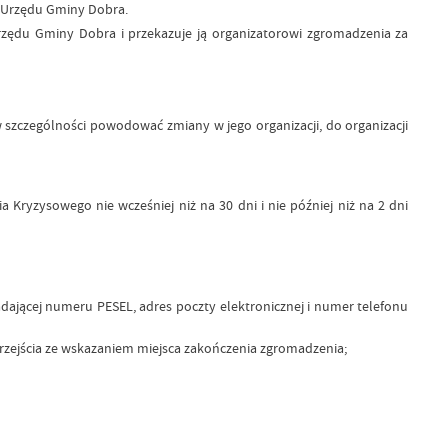
j Urzędu Gminy Dobra.
 Urzędu Gminy Dobra i przekazuje ją organizatorowi zgromadzenia za
zczególności powodować zmiany w jego organizacji, do organizacji
yzysowego nie wcześniej niż na 30 dni i nie później niż na 2 dni
ającej numeru PESEL, adres poczty elektronicznej i numer telefonu
przejścia ze wskazaniem miejsca zakończenia zgromadzenia;