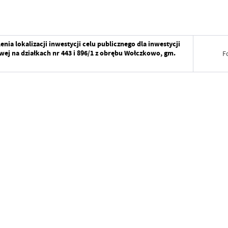
ia lokalizacji inwestycji celu publicznego dla inwestycji
wej na działkach nr 443 i 896/1 z obrębu Wołczkowo, gm.
F
Data wy
Wytworz
Data op
Data wy
Opublik
Wytworz
Data osta
Data op
Ostatnio
Opublik
Data osta