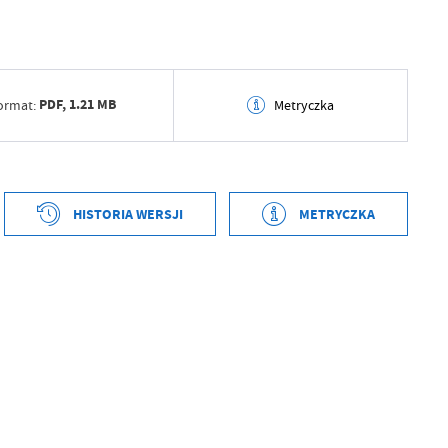
PDF,
1.21 MB
ormat:
Metryczka
tworzenia
2026-04-01 14:23:54
ył
Grzegorz Łękowski
HISTORIA WERSJI
METRYCZKA
ublikowania
2026-04-01 14:23:59
tworzenia
2026-04-01 14:23:49
ował
Grzegorz Łękowski
ył
Grzegorz Łękowski
tniej aktualizacji
2026-04-01 12:24:00
ublikowania
2026-04-01 14:23:53
 zaktualizował
Grzegorz Łękowski
ował
Grzegorz Łękowski
tniej aktualizacji
Brak modyfikacji