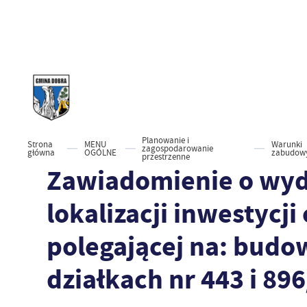
Planowanie i
Strona
MENU
Warunki
zagospodarowanie
główna
OGÓLNE
zabudow
przestrzenne
Zawiadomienie o wyda
lokalizacji inwestycji
polegającej na: budo
działkach nr 443 i 8