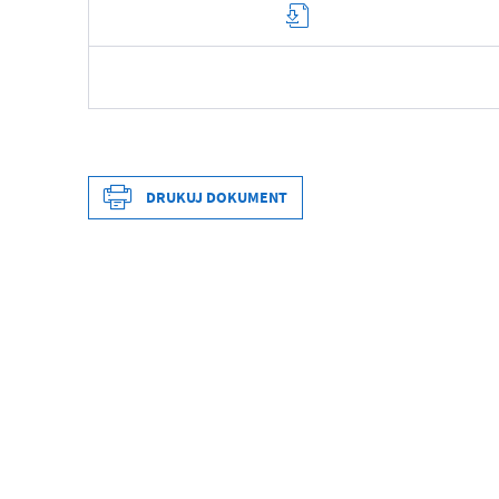
Data wytworzenia
Wytworzył
DRUKUJ DOKUMENT
Data opublikowania
Opublikował
Data wytworzenia
Data ostatniej aktualizacji
Wytworzył
Ostatnio zaktualizował
Data opublikowania
Opublikował
Data ostatniej aktualizacji
Ostatnio zaktualizował