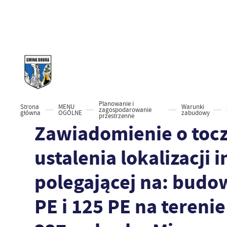
Planowanie i
Strona
MENU
Warunki
zagospodarowanie
główna
OGÓLNE
zabudowy
przestrzenne
Zawiadomienie o toc
ustalenia lokalizacji 
polegającej na: budow
PE i 125 PE na terenie