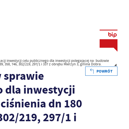
ji inwestycji celu publicznego dla inwestycji polegającej na: budowie
339, 358, 746, 302/219, 297/1 i 337 z obrębu Mierzyn 3, gmina Dobra.
 sprawie
POWRÓT
o dla inwestycji
 ciśnienia dn 180
302/219, 297/1 i