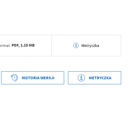
PDF,
1.15 MB
ormat:
Metryczka
tworzenia
2026-04-01 14:22:59
ył
Grzegorz Łękowski
HISTORIA WERSJI
METRYCZKA
ublikowania
2026-04-01 14:23:03
tworzenia
2026-04-01 14:22:54
ował
Grzegorz Łękowski
ył
Grzegorz Łękowski
tniej aktualizacji
2026-04-01 12:23:04
ublikowania
2026-04-01 14:22:57
 zaktualizował
Grzegorz Łękowski
ował
Grzegorz Łękowski