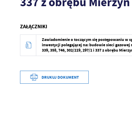
337 z obrębu Mierzyn
ZAŁĄCZNIKI
Zawiadomienie o toczącym się postępowaniu w spra
inwestycji polegającej na: budowie sieci gazowej n
339, 358, 746, 302/219, 297/1 i 337 z obrębu Mierz
DRUKUJ DOKUMENT