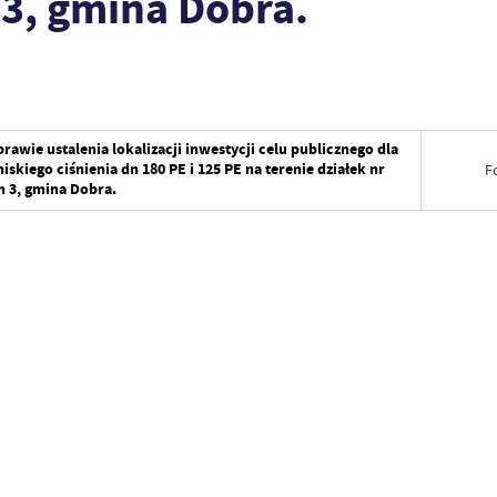
 3, gmina Dobra.
wie ustalenia lokalizacji inwestycji celu publicznego dla
iskiego ciśnienia dn 180 PE i 125 PE na terenie działek nr
F
yn 3, gmina Dobra.
Data wy
Wytworz
Data op
Data wy
Opublik
Wytworz
Data osta
Data op
Ostatnio
Opublik