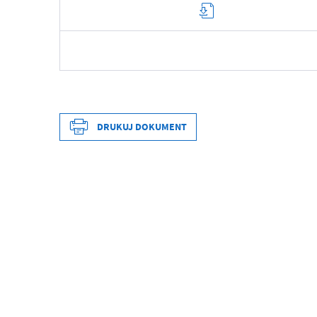
Data wytworzenia
Wytworzył
DRUKUJ DOKUMENT
Data opublikowania
Opublikował
Data wytworzenia
Data ostatniej aktualizacji
Wytworzył
Ostatnio zaktualizował
Data opublikowania
Opublikował
Data ostatniej aktualizacji