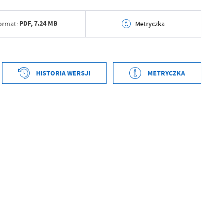
PDF,
7.24 MB
ormat:
Metryczka
tworzenia
2026-04-27 14:56:05
ył
Joanna Katarzyna Stankiewicz
HISTORIA WERSJI
METRYCZKA
ublikowania
2026-04-27 14:56:17
tworzenia
2026-04-27 14:55:17
ował
Grzegorz Łękowski
ył
Joanna Katarzyna Stankiewicz
tniej aktualizacji
2026-04-27 12:56:18
ublikowania
2026-04-27 14:55:50
 zaktualizował
Grzegorz Łękowski
ował
Grzegorz Łękowski
tniej aktualizacji
Brak modyfikacji
 zaktualizował
-