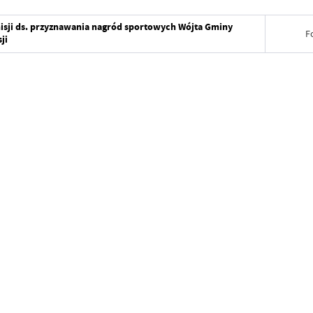
isji ds. przyznawania nagród sportowych Wójta Gminy
F
ji
Data wy
Wytworz
Data op
Data wy
Opublik
Wytworz
Data osta
Data op
Ostatnio
Opublik
Data osta
Ostatnio