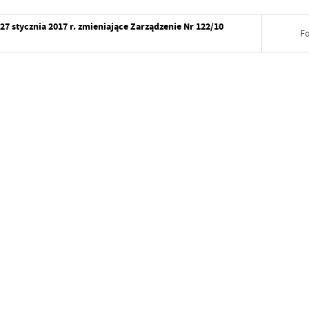
7 stycznia 2017 r. zmieniające Zarządzenie Nr 122/10
F
Data wy
Wytworz
Data op
Data wy
Opublik
Wytworz
Data osta
Data op
Ostatnio
Opublik
Data osta
Ostatnio