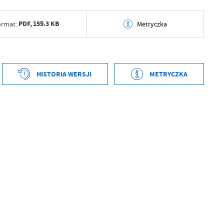
PDF,
159.3 KB
ormat:
Metryczka
tworzenia
2026-04-09 10:19:08
ył
Grzegorz Łękowski
HISTORIA WERSJI
METRYCZKA
ublikowania
2026-04-09 10:19:13
tworzenia
2026-04-09 10:18:43
ował
Grzegorz Łękowski
ył
Grzegorz Łękowski
tniej aktualizacji
2026-04-09 08:19:14
ublikowania
2026-04-09 10:18:49
 zaktualizował
Grzegorz Łękowski
ował
Grzegorz Łękowski
tniej aktualizacji
Brak modyfikacji
 zaktualizował
-