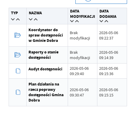
Data wytworzenia
2026-05-06 09:09:50
DATA
DATA
TYP
NAZWA
Wytworzył
Grzegorz Łękowski
MODYFIKACJI
DODANIA
Data opublikowania
2026-05-06 09:41:00
Koordynator do
Brak
2026-05-06
spraw dostępności
modyfikacji
09:22:37
Opublikował
Grzegorz Łękowski
w Gminie Dobra
Data ostatniej
Brak modyfikacji
Raporty o stanie
Brak
2026-05-06
aktualizacji
dostępności
modyfikacji
09:14:39
Ostatnio zaktualizował
-
2026-05-06
2026-05-06
Audyt dostępności
09:29:40
09:15:36
Plan działania na
rzecz poprawy
2026-05-06
2026-05-06
dostępności Gmina
09:30:47
09:15:15
Dobra