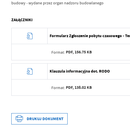
budowy - wydane przez organ nadzoru budowlanego
ZAŁĄCZNIKI
Formularz Zgłoszenie pobytu czasowego - Te
PDF,
156.75 KB
Format:
Data wytworzenia
Klauzula informacyjna dot. RODO
Wytworzył
PDF,
138.02 KB
Format:
Data opublikowania
Opublikował
Data wytworzenia
Data ostatniej aktualizacji
Wytworzył
DRUKUJ DOKUMENT
Ostatnio zaktualizował
Data opublikowania