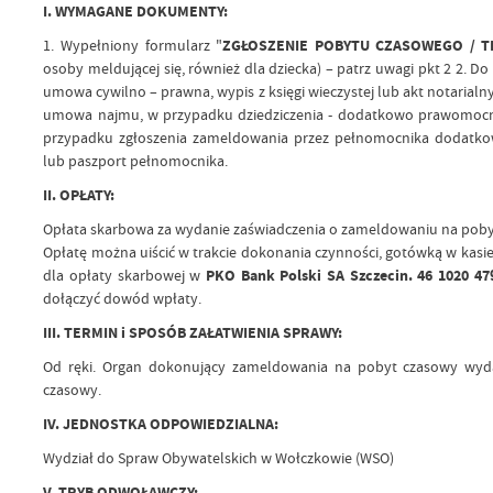
I. WYMAGANE DOKUMENTY:
1. Wypełniony formularz "
ZGŁOSZENIE POBYTU CZASOWEGO / T
osoby meldującej się, również dla dziecka) – patrz uwagi pkt 2 2. D
umowa cywilno – prawna, wypis z księgi wieczystej lub akt notarialny,
umowa najmu, w przypadku dziedziczenia - dodatkowo prawomocn
przypadku zgłoszenia zameldowania przez pełnomocnika dodatko
lub paszport pełnomocnika.
II. OPŁATY:
Opłata skarbowa za wydanie zaświadczenia o zameldowaniu na pobyt 
Opłatę można uiścić w trakcie dokonania czynności, gotówką w ka
dla opłaty skarbowej w
PKO Bank Polski SA Szczecin. 46 1020 47
dołączyć dowód wpłaty.
III. TERMIN i SPOSÓB ZAŁATWIENIA SPRAWY:
Od ręki. Organ dokonujący zameldowania na pobyt czasowy wyda
czasowy.
IV. JEDNOSTKA ODPOWIEDZIALNA:
Wydział do Spraw Obywatelskich w Wołczkowie (WSO)
V. TRYB ODWOŁAWCZY: