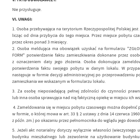
Nie przysługuje.
VI. UWAGI:
1. Osoba przebywająca na terytorium Rzeczypospolitej Polskiej jes
licząc od dnia przybycia do tego miejsca. Przez miejsce pobytu 
przez okres ponad 3 miesięcy.
2. Osoba meldująca ma obowiązek uzyskać na formularzu "Z
FORM" potwierdzenie faktu zamieszkiwania dokonane przez osobę
z oznaczeniem daty jego złożenia. Osoba dokonująca zameldow
potwierdzenia faktu swojego pobytu w danym lokalu. W przypa
następuje w formie decyzji administracyjnej po przeprowadzeniu p
zamieszkania we wskazanym w formularzu lokalu.
3. Za osobę nieposiadającą pełnej zdolności do czynności pra
lub inna osoba sprawująca nad nią faktyczną opiekę w miejscu ich 
4. Zameldowania się w miejscu pobytu czasowego można dopełnić 
w formie, o której mowa w art. 33 § 2 ustawy z dnia 14 czerwca 1960 
z późn. zm.) po okazaniu przez pełnomocnika do wglądu jego dowod
5. Jeżeli akt notarialny dotyczy wyłącznie własności (wieczystego 
budynku mieszkalnego lub zezwolenie na użytkowanie budynku 