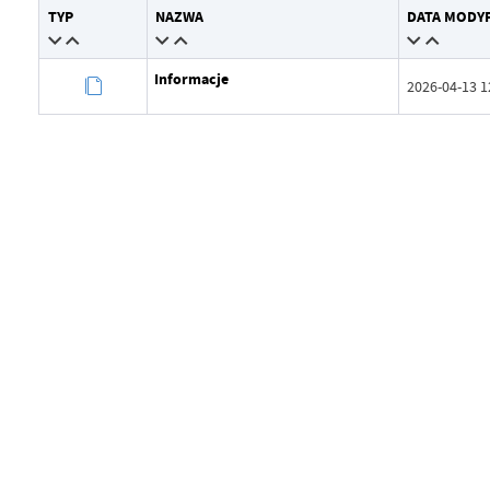
TYP
NAZWA
DATA MODYF
Wytworzył
Grzegor
Data opublikowania
2026-04-
Informacje
2026-04-13 1
Opublikował
Grzegor
Data ostatniej aktualizacji
Brak mod
Ostatnio zaktualizował
-