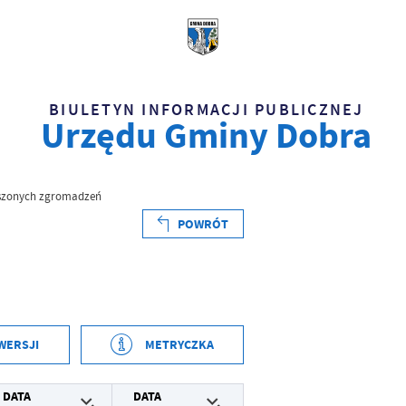
BIULETYN INFORMACJI PUBLICZNEJ
Urzędu Gminy Dobra
szonych zgromadzeń
POWRÓT
WERSJI
METRYCZKA
2026-04-24 14:23:28
DATA
DATA