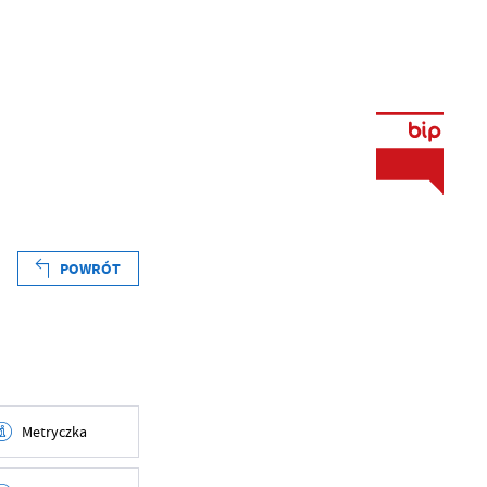
POWRÓT
Metryczka
45:54