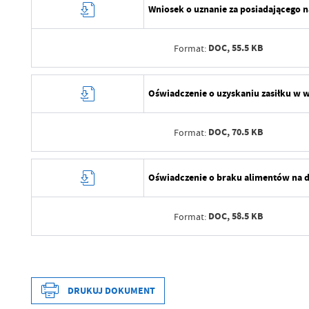
Wniosek o uznanie za posiadającego 
DOC,
55.5 KB
Format:
Data wytworzenia
Oświadczenie o uzyskaniu zasiłku w w
Wytworzył
DOC,
70.5 KB
Format:
Data opublikowania
Opublikował
Data wytworzenia
Oświadczenie o braku alimentów na 
Data ostatniej aktualizacji
Wytworzył
Ostatnio zaktualizował
DOC,
58.5 KB
Format:
Data opublikowania
Opublikował
Data wytworzenia
Data ostatniej aktualizacji
Wytworzył
DRUKUJ DOKUMENT
Ostatnio zaktualizował
Data opublikowania