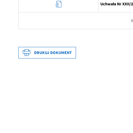
Uchwała Nr XXII/2
Data wytworzenia
Wytworzył
DRUKUJ DOKUMENT
Data opublikowania
Opublikował
Data wytworzenia
Data ostatniej aktualizacji
Wytworzył
Ostatnio zaktualizował
Data opublikowania
Opublikował
Data ostatniej aktualizacji
Ostatnio zaktualizował