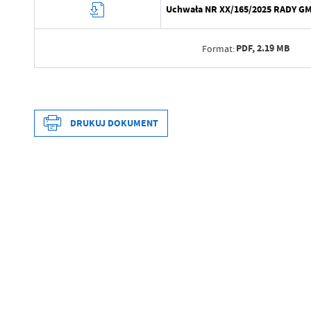
Uchwała NR XX/165/2025 RADY GMIN
PDF,
2.19 MB
Format:
Data wytworzenia
Wytworzył
DRUKUJ DOKUMENT
Data opublikowania
Opublikował
Data wytworzenia
Data ostatniej aktualizacji
Wytworzył
Ostatnio zaktualizował
Data opublikowania
Opublikował
Data ostatniej aktualizacji
Ostatnio zaktualizował