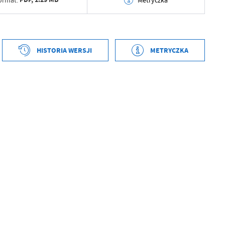
ormat:
Metryczka
tworzenia
2025-06-26 10:12:41
ył
Magdalena Szemrak
HISTORIA WERSJI
METRYCZKA
ublikowania
2026-04-30 10:30:51
tworzenia
2025-06-26 10:12:26
ował
Grzegorz Łękowski
ył
Magdalena Szemrak
tniej aktualizacji
2026-04-30 08:30:51
ublikowania
2026-04-30 10:30:51
 zaktualizował
Grzegorz Łękowski
ował
Grzegorz Łękowski
tniej aktualizacji
Brak modyfikacji
 zaktualizował
-