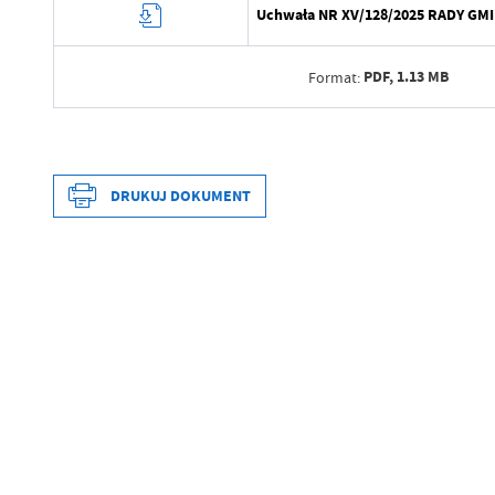
Uchwała NR XV/128/2025 RADY GMINY
PDF,
1.13 MB
Format:
Data wytworzenia
Wytworzył
DRUKUJ DOKUMENT
Data opublikowania
Opublikował
Data wytworzenia
Data ostatniej aktualizacji
Wytworzył
Ostatnio zaktualizował
Data opublikowania
Opublikował
Data ostatniej aktualizacji
Ostatnio zaktualizował