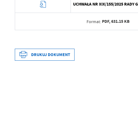
UCHWAŁA NR XIX/155/2025 RADY GMI
PDF,
631.15 KB
Format:
Data wytworzenia
Wytworzył
DRUKUJ DOKUMENT
Data opublikowania
Opublikował
Data wytworzenia
Data ostatniej aktualizacji
Wytworzył
Ostatnio zaktualizował
Data opublikowania
Opublikował
Data ostatniej aktualizacji
Ostatnio zaktualizował