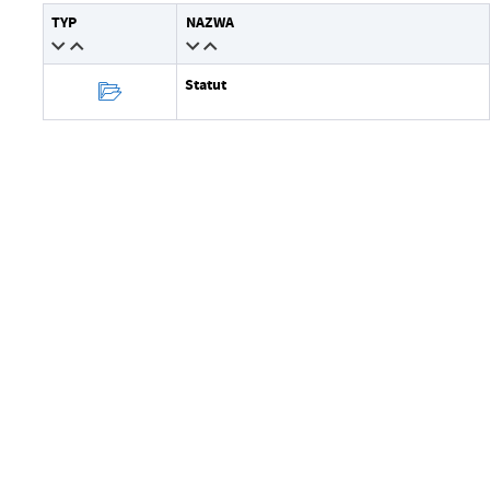
Wytworzył
TYP
NAZWA
Data opublikowania
Statut
Opublikował
Data ostatniej aktualizacji
Ostatnio zaktualizował