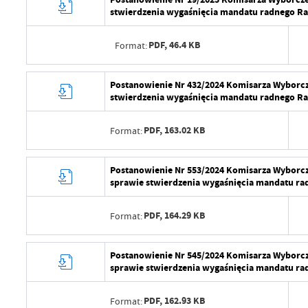
stwierdzenia wygaśnięcia mandatu radnego R
PDF,
46.4 KB
Format:
Data wytworzenia
Postanowienie Nr 432/2024 Komisarza Wyborczeg
stwierdzenia wygaśnięcia mandatu radnego R
Wytworzył
PDF,
163.02 KB
Format:
Data opublikowania
Opublikował
Data wytworzenia
Postanowienie Nr 553/2024 Komisarza Wyborczeg
sprawie stwierdzenia wygaśnięcia mandatu r
Data ostatniej aktualizacji
Wytworzył
Ostatnio zaktualizował
PDF,
164.29 KB
Format:
Data opublikowania
Opublikował
Data wytworzenia
Postanowienie Nr 545/2024 Komisarza Wyborczeg
sprawie stwierdzenia wygaśnięcia mandatu r
Data ostatniej aktualizacji
Wytworzył
Ostatnio zaktualizował
PDF,
162.93 KB
Format:
Data opublikowania