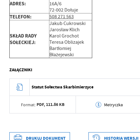
ADRES:
16A/6
72-002 Dołuje
TELEFON:
508 271 563
Jakub Cukrowski
Jarosław Klich
SKŁAD RADY
Karol Grochot
SOŁECKIEJ:
Teresa Oblizajek
Bartłomiej
Błażejewski
ZAŁĄCZNIKI
Statut Sołectwa Skarbimierzyce
PDF,
111.86 KB
Format:
Metryczka
Data wytworzenia
2026-04-14 09:59:34
Wytworzył
Grzegorz Łękowski
DRUKUJ DOKUMENT
HISTORIA WERSJI