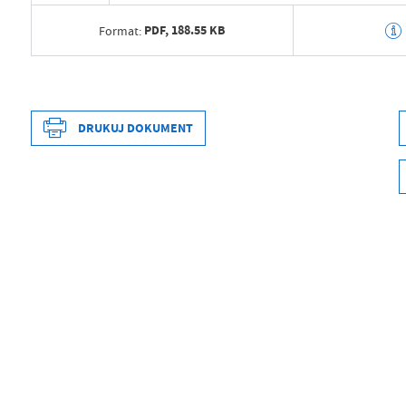
PDF,
188.55 KB
Format:
Data wytworzenia
2026-05-19 08:1
Wytworzył
Marek Grąbczew
DRUKUJ DOKUMENT
Data opublikowania
2026-05-19 08:1
Opublikował
Grzegorz Łękow
Data wytworzenia
2026-05-12 12:4
Data ostatniej aktualizacji
2026-05-19 06:1
Wytworzył
Grzegorz Łękow
Ostatnio zaktualizował
Grzegorz Łękow
Data opublikowania
2026-05-12 12:4
Opublikował
Grzegorz Łękow
Data ostatniej aktualizacji
Brak modyfikacj
Ostatnio zaktualizował
-