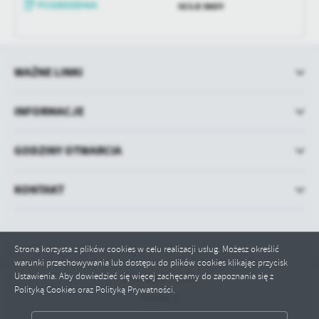
treści w postaci wiadomości, ofert, komunikatów mediów
SESJE RADY
społecznościowych.
WAŻNE LINKI
INFORMACJE
GODZINY OTWARCIA
KONTAKT
Strona korzysta z plików cookies w celu realizacji usług. Możesz określić
warunki przechowywania lub dostępu do plików cookies klikając przycisk
Ustawienia. Aby dowiedzieć się więcej zachęcamy do zapoznania się z
Odwiedzin: 71837
Polityką Cookies oraz Polityką Prywatności.
Online: 2