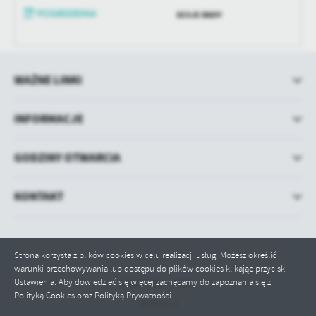
treści w postaci wiadomości, ofert, komunikatów mediów
SESJE RADY
społecznościowych.
WAŻNE LINKI
INFORMACJE
GODZINY OTWARCIA
KONTAKT
Strona korzysta z plików cookies w celu realizacji usług. Możesz określić
warunki przechowywania lub dostępu do plików cookies klikając przycisk
Ustawienia. Aby dowiedzieć się więcej zachęcamy do zapoznania się z
Odwiedzin: 71613
Polityką Cookies oraz Polityką Prywatności.
Online: 2