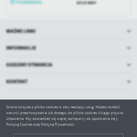
treści w postaci wiadomości, ofert, komunikatów mediów
SESJE RADY
społecznościowych.
WAŻNE LINKI
INFORMACJE
GODZINY OTWARCIA
KONTAKT
Strona korzysta z plików cookies w celu realizacji usług. Możesz określić
warunki przechowywania lub dostępu do plików cookies klikając przycisk
Ustawienia. Aby dowiedzieć się więcej zachęcamy do zapoznania się z
Odwiedzin: 70745
Polityką Cookies oraz Polityką Prywatności.
Online: 9