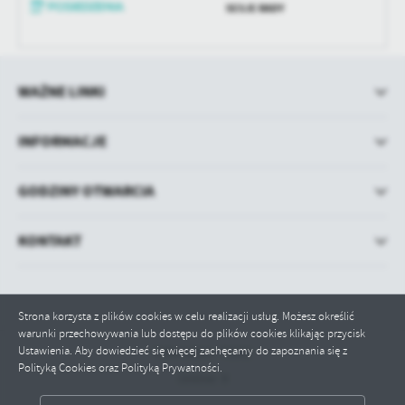
treści w postaci wiadomości, ofert, komunikatów mediów
SESJE RADY
społecznościowych.
WAŻNE LINKI
INFORMACJE
GODZINY OTWARCIA
KONTAKT
Strona korzysta z plików cookies w celu realizacji usług. Możesz określić
warunki przechowywania lub dostępu do plików cookies klikając przycisk
Ustawienia. Aby dowiedzieć się więcej zachęcamy do zapoznania się z
Odwiedzin: 71262
Polityką Cookies oraz Polityką Prywatności.
Online: 9