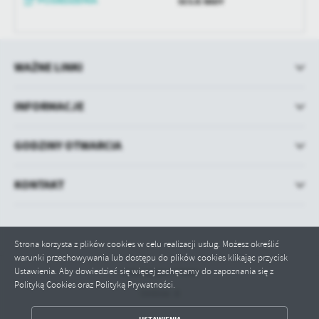
SESJE RADY
treści w postaci wiadomości, ofert, komunikatów mediów
społecznościowych.
WAŻNE LINKI
INFORMACJE
GODZINY OTWARCIA
KONTAKT
Strona korzysta z plików cookies w celu realizacji usług. Możesz określić
warunki przechowywania lub dostępu do plików cookies klikając przycisk
Ustawienia. Aby dowiedzieć się więcej zachęcamy do zapoznania się z
Odwiedzin: 70946
Polityką Cookies oraz Polityką Prywatności.
Online: 8