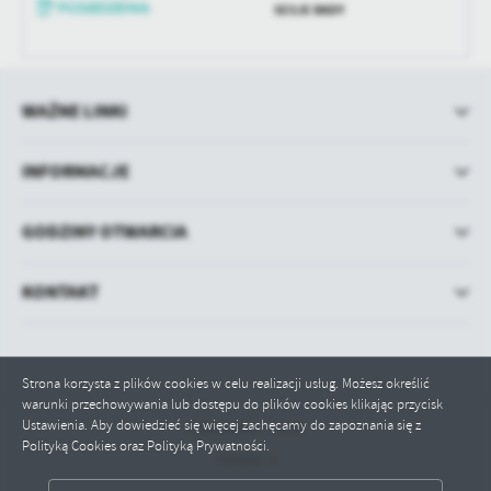
treści w postaci wiadomości, ofert, komunikatów mediów
SESJE RADY
społecznościowych.
WAŻNE LINKI
INFORMACJE
GODZINY OTWARCIA
KONTAKT
Strona korzysta z plików cookies w celu realizacji usług. Możesz określić
warunki przechowywania lub dostępu do plików cookies klikając przycisk
Ustawienia. Aby dowiedzieć się więcej zachęcamy do zapoznania się z
Odwiedzin: 71116
Polityką Cookies oraz Polityką Prywatności.
Online: 1