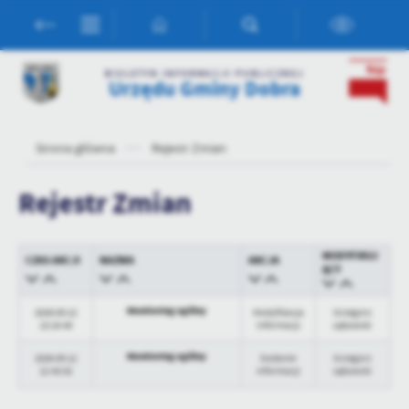
Przejdź do menu.
Przejdź do wyszukiwarki.
Przejdź do treści.
Przejdź do ustawień wielkości czcionki.
Włącz wersję kontrastową strony.
Ustawienia
BIULETYN INFORMACJI PUBLICZNEJ
Urzędu Gminy Dobra
Szanujemy Twoją prywatność. Możesz zmienić ustawienia cookies
lub zaakceptować je wszystkie. W dowolnym momencie możesz
dokonać zmiany swoich ustawień.
Strona główna
Rejestr Zmian
Niezbędne
Rejestr Zmian
Niezbędne pliki cookies służą do prawidłowego funkcjonowania
strony internetowej i umożliwiają Ci komfortowe korzystanie z
oferowanych przez nas usług.
MODYFIKUJ
CZAS AKCJI
NAZWA
AKCJA
Pliki cookies odpowiadają na podejmowane przez Ciebie działania w
ĄCY
Więcej
celu m.in. dostosowania Twoich ustawień preferencji prywatności,
logowania czy wypełniania formularzy. Dzięki plikom cookies
Monitoring ogólny
2026-05-12
Modyfikacja
Grzegorz
strona, z której korzystasz, może działać bez zakłóceń.
13:24:40
informacji
Łękowski
Funkcjonalne i personalizacyjne
Monitoring ogólny
Tego typu pliki cookies umożliwiają stronie internetowej
2026-05-12
Dodanie
Grzegorz
12:43:02
informacji
Łękowski
zapamiętanie wprowadzonych przez Ciebie ustawień oraz
personalizację określonych funkcjonalności czy prezentowanych