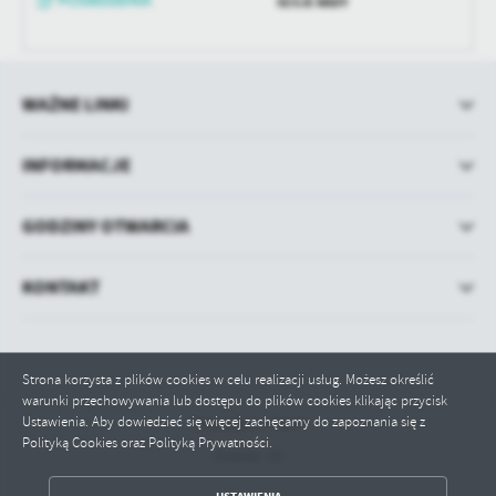
SESJE RADY
treści w postaci wiadomości, ofert, komunikatów mediów
społecznościowych.
WAŻNE LINKI
INFORMACJE
GODZINY OTWARCIA
KONTAKT
Strona korzysta z plików cookies w celu realizacji usług. Możesz określić
warunki przechowywania lub dostępu do plików cookies klikając przycisk
Ustawienia. Aby dowiedzieć się więcej zachęcamy do zapoznania się z
Odwiedzin: 70647
Polityką Cookies oraz Polityką Prywatności.
Online: 15