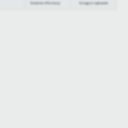
SPRAWY KOMUNALNE I INWESTYCJE
Dodanie informacji
Grzegorz Łękowski