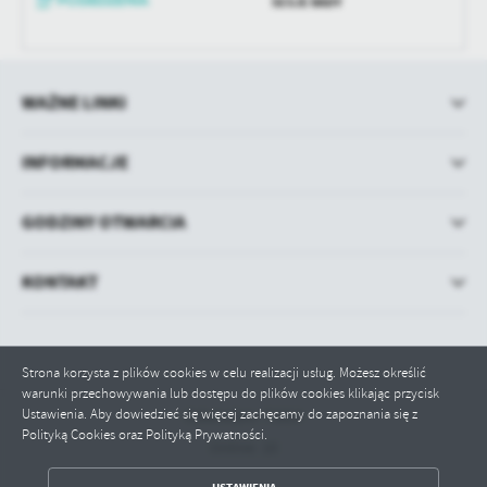
SESJE RADY
treści w postaci wiadomości, ofert, komunikatów mediów
społecznościowych.
WAŻNE LINKI
INFORMACJE
GODZINY OTWARCIA
KONTAKT
Strona korzysta z plików cookies w celu realizacji usług. Możesz określić
warunki przechowywania lub dostępu do plików cookies klikając przycisk
Ustawienia. Aby dowiedzieć się więcej zachęcamy do zapoznania się z
Odwiedzin: 71814
Polityką Cookies oraz Polityką Prywatności.
Online: 10