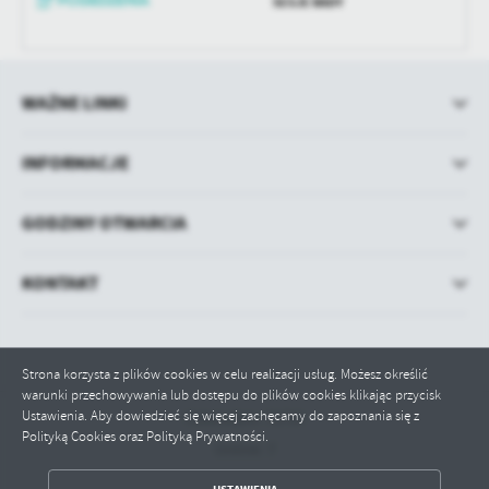
SESJE RADY
treści w postaci wiadomości, ofert, komunikatów mediów
społecznościowych.
WAŻNE LINKI
INFORMACJE
GODZINY OTWARCIA
KONTAKT
Strona korzysta z plików cookies w celu realizacji usług. Możesz określić
warunki przechowywania lub dostępu do plików cookies klikając przycisk
Ustawienia. Aby dowiedzieć się więcej zachęcamy do zapoznania się z
Odwiedzin: 71734
Polityką Cookies oraz Polityką Prywatności.
Online: 7