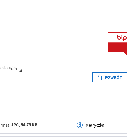
anizacyjny
POWRÓT
JPG,
94.79 KB
rmat:
Metryczka
tworzenia
2013-12-13 14:32:03