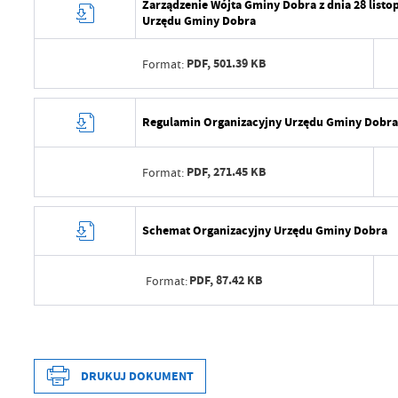
Zarządzenie Wójta Gminy Dobra z dnia 28 list
Urzędu Gminy Dobra
PDF,
501.39 KB
Format:
Data wytworzenia
Regulamin Organizacyjny Urzędu Gminy Dobra
Wytworzył
PDF,
271.45 KB
Format:
Data opublikowania
Opublikował
Data wytworzenia
Schemat Organizacyjny Urzędu Gminy Dobra
Data ostatniej aktualizacji
Wytworzył
Ostatnio zaktualizował
PDF,
87.42 KB
Format:
Data opublikowania
Opublikował
Data wytworzenia
Data ostatniej aktualizacji
Wytworzył
DRUKUJ DOKUMENT
Ostatnio zaktualizował
Data opublikowania