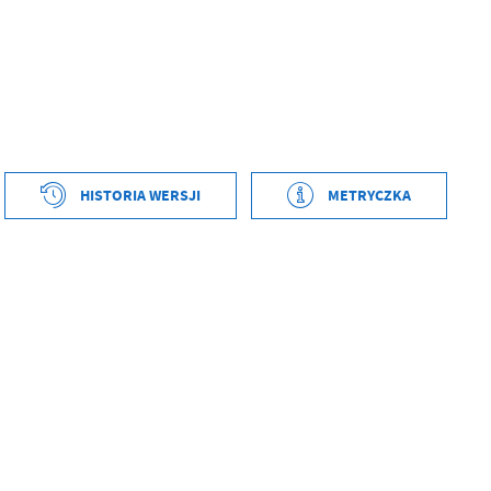
HISTORIA WERSJI
METRYCZKA
tworzenia
2009-09-03 11:41:54
ył
Magdalena Majerczyk-Nowak
ublikowania
2026-04-20 11:42:24
ował
Grzegorz Łękowski
tniej aktualizacji
2026-04-20 11:46:18
 zaktualizował
Grzegorz Łękowski