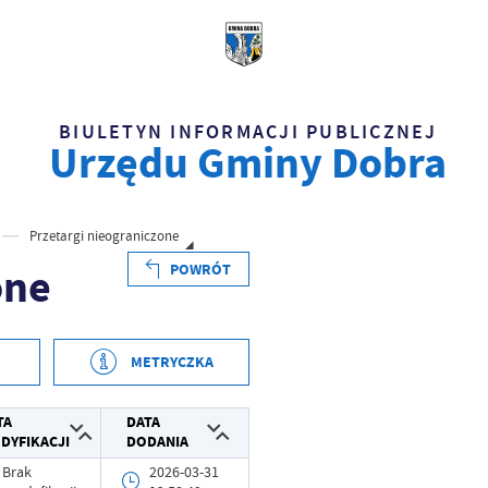
BIULETYN INFORMACJI PUBLICZNEJ
Urzędu Gminy Dobra
Przetargi nieograniczone
one
POWRÓT
METRYCZKA
2026-03-31 12:58:12
TA
DATA
DYFIKACJI
DODANIA
Grzegorz Łękowski
Brak
2026-03-31