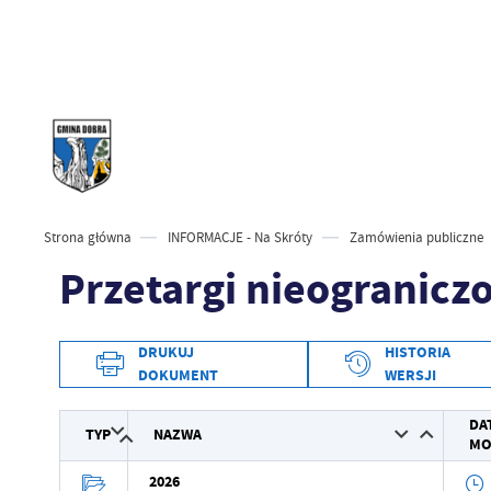
Strona główna
INFORMACJE - Na Skróty
Zamówienia publiczne
Przetargi nieogranicz
DRUKUJ
HISTORIA
DOKUMENT
WERSJI
Data wytworzenia
DA
TYP
NAZWA
MO
Wytworzył
2026