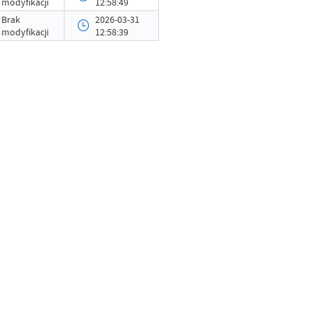
modyfikacji
12:58:49
2026-03-31 12:58:24
Brak
2026-03-31
modyfikacji
12:58:39
Grzegorz Łękowski
Brak modyfikacji
-