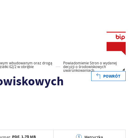
kowym wbudowanym oraz drogą
Powiadomienie Stron o wydanej
iałki 62/2 w obrębie
decyzji o środowiskowych
uwarunkowaniach
dowiskowych
POWRÓT
PDF,
1.79 MB
ormat:
Metryczka