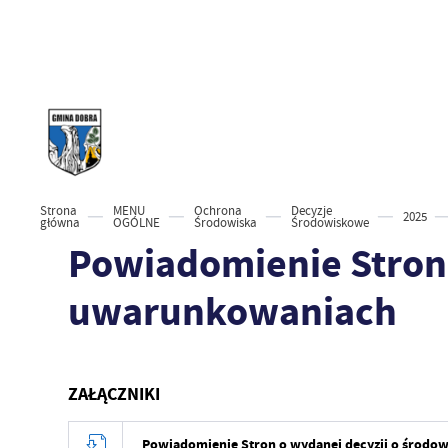
Strona
MENU
Ochrona
Decyzje
2025
główna
OGÓLNE
Środowiska
Środowiskowe
Powiadomienie Stron
uwarunkowaniach
ZAŁĄCZNIKI
Powiadomienie Stron o wydanej decyzji o środ