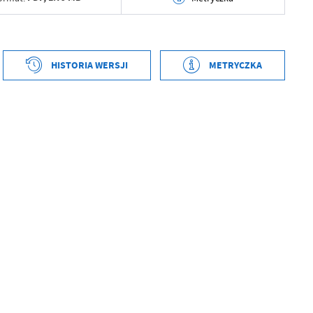
tworzenia
2025-11-26 14:43:56
ył
Magdalena Majerczyk-Nowak
HISTORIA WERSJI
METRYCZKA
ublikowania
2026-05-08 14:44:15
tworzenia
2025-11-26 14:43:33
ował
Grzegorz Łękowski
ył
Magdalena Majerczyk-Nowak
tniej aktualizacji
2026-05-08 12:44:15
ublikowania
2026-05-08 14:44:15
 zaktualizował
Grzegorz Łękowski
ował
Grzegorz Łękowski
tniej aktualizacji
Brak modyfikacji
 zaktualizował
-