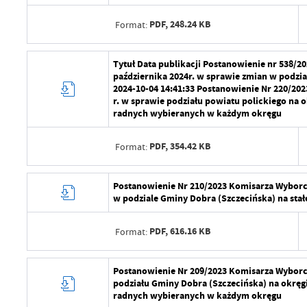
PDF,
248.24 KB
Format:
Data wytworzenia
Tytuł Data publikacji Postanowienie nr 538
października 2024r. w sprawie zmian w podzi
Wytworzył
2024-10-04 14:41:33 Postanowienie Nr 220/202
r. w sprawie podziału powiatu polickiego na o
Data opublikowania
radnych wybieranych w każdym okręgu
Opublikował
PDF,
354.42 KB
Format:
Data ostatniej aktualizacji
Data wytworzenia
Postanowienie Nr 210/2023 Komisarza Wyborcze
Ostatnio zaktualizował
w podziale Gminy Dobra (Szczecińska) na sta
Wytworzył
PDF,
616.16 KB
Format:
Data opublikowania
Opublikował
Data wytworzenia
Postanowienie Nr 209/2023 Komisarza Wyborcze
podziału Gminy Dobra (Szczecińska) na okręgi
Data ostatniej aktualizacji
Wytworzył
radnych wybieranych w każdym okręgu