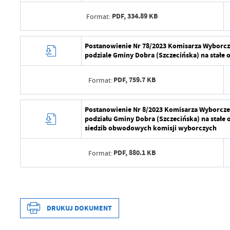
Ostatnio zaktualizował
Data opublikowania
PDF,
334.89 KB
Format:
Opublikował
Data wytworzenia
Postanowienie Nr 78/2023 Komisarza Wyborczeg
Data ostatniej aktualizacji
podziale Gminy Dobra (Szczecińska) na stałe
Wytworzył
Ostatnio zaktualizował
PDF,
759.7 KB
Format:
Data opublikowania
Opublikował
Data wytworzenia
Postanowienie Nr 8/2023 Komisarza Wyborczego
podziału Gminy Dobra (Szczecińska) na stałe 
Data ostatniej aktualizacji
Wytworzył
siedzib obwodowych komisji wyborczych
Ostatnio zaktualizował
Data opublikowania
PDF,
880.1 KB
Format:
Opublikował
Data wytworzenia
Data ostatniej aktualizacji
Wytworzył
Ostatnio zaktualizował
DRUKUJ DOKUMENT
Data opublikowania