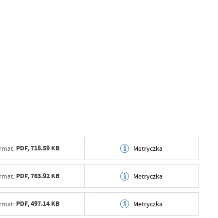
PDF,
718.59 KB
rmat:
Metryczka
tworzenia
2026-04-09 11:27:35
PDF,
763.92 KB
rmat:
Metryczka
ył
tworzenia
2026-04-09 11:27:35
PDF,
497.14 KB
rmat:
Metryczka
ublikowania
2026-04-09 11:34:53
ył